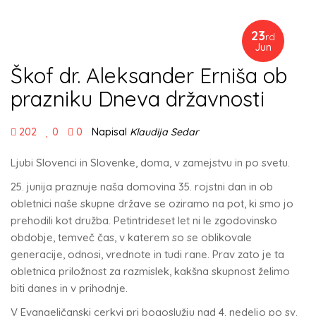
23
rd
Jun
Škof dr. Aleksander Erniša ob
prazniku Dneva državnosti
202
0
0
Napisal
Klaudija Sedar
Ljubi Slovenci in Slovenke, doma, v zamejstvu in po svetu.
25. junija praznuje naša domovina 35. rojstni dan in ob
obletnici naše skupne države se oziramo na pot, ki smo jo
prehodili kot družba. Petintrideset let ni le zgodovinsko
obdobje, temveč čas, v katerem so se oblikovale
generacije, odnosi, vrednote in tudi rane. Prav zato je ta
obletnica priložnost za razmislek, kakšna skupnost želimo
biti danes in v prihodnje.
V Evangeličanski cerkvi pri bogoslužju nad 4. nedeljo po sv.