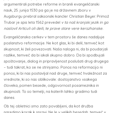
argumentirali potrebe reforme in branili evangeličanski
nauk, 25. junija 1530 pa ga je na državnem zboru v
Augsburgu prebral saksonski kancler Christian Beyer. Primož
Trubar je spis leta 1562 prevedel
v ta naš kranjski jezik in ga
naslovil
Articuli oli deili, te prave stare vere kerszhanske.
Evangeličanska cerkev v tem prostoru še danes nadaljuje
poslanstvo reformacije. Ne kot glas, ki bi delil, temveč kot
skupnost, ki želi povezovati. Naša naloga ni, da bi poudarjali
razlike, temveč da bi iskali skupno dobro. Da bi spodbujali
spoštovanje, dialog in pripravljenost poslušati drug drugega
– tudi takrat, ko se ne strinjamo. Ponos na reformacijo ni
ponos, ki bi nas postavljal nad druge, temveč hvaležnost za
vrednote, ki so nas oblikovale: dostojanstvo vsakega
človeka, pomen besede, odgovornost posameznika in
skupnosti. To so temelji, na katerih lahko gradimo tudi
danes.
Ob tej obletnici smo zato povabljeni, da kot družba
naredimo korak k spravi. Ne le v velikih besedah, temveč v