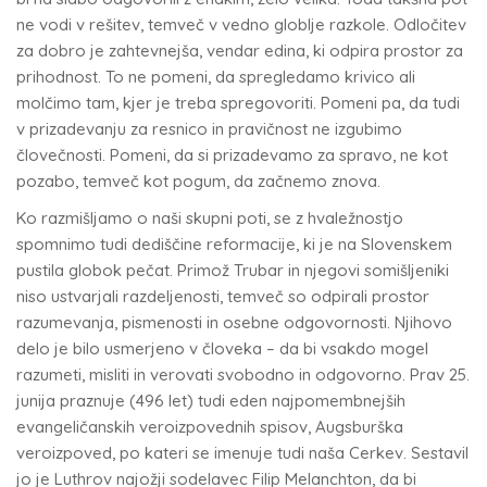
ne vodi v rešitev, temveč v vedno globlje razkole. Odločitev
za dobro je zahtevnejša, vendar edina, ki odpira prostor za
prihodnost. To ne pomeni, da spregledamo krivico ali
molčimo tam, kjer je treba spregovoriti. Pomeni pa, da tudi
v prizadevanju za resnico in pravičnost ne izgubimo
človečnosti. Pomeni, da si prizadevamo za spravo, ne kot
pozabo, temveč kot pogum, da začnemo znova.
Ko razmišljamo o naši skupni poti, se z hvaležnostjo
spomnimo tudi dediščine reformacije, ki je na Slovenskem
pustila globok pečat. Primož Trubar in njegovi somišljeniki
niso ustvarjali razdeljenosti, temveč so odpirali prostor
razumevanja, pismenosti in osebne odgovornosti. Njihovo
delo je bilo usmerjeno v človeka – da bi vsakdo mogel
razumeti, misliti in verovati svobodno in odgovorno. Prav 25.
junija praznuje (496 let) tudi eden najpomembnejših
evangeličanskih veroizpovednih spisov, Augsburška
veroizpoved, po kateri se imenuje tudi naša Cerkev. Sestavil
jo je Luthrov najožji sodelavec Filip Melanchton, da bi