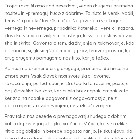
Trojici razmišljamo nad besedami, »eden drugemu bremena
nosite« in »premaguj hudo z dobrim«. To nista le verski vodili,
temveč globoki človeški načeli. Nagovarjata vsakogar:
vernega in nevernega, pripadnika katerekoli vere ali nazora,
človeka v javnem življenju in tistega, ki svoje poslanstvo živi
tiho in skrito. Govorita o tem, da življenje ni tekmovanje, kdo
bo močnejši, glasnejši ali ima bolj prav, temveč prostor, kjer
drug drugemu pomagamo nositi to, kar je težko.
Ko nosimo bremena drug drugega, priznamo, da nihče ne
zmore sam. Vsak človek nosi svoje skrbi, dvome,
razočaranja, pa tudi upanje. Družba, ki to razume, postaja
bolj človeška. Ne zato, ker bi bila brez napak, ampak zato,
ker zna na napake odgovoriti z odgovornostjo, ne z
obsojanjem; z razumevanjem, ne z izključevanjem.
Prav tako nas besede o premagovanju hudega z dobrim
vabijo k preseganju logike vračanja. V času, ko se razlike
hitro poglabljajo in besede pogosto ranijo, je skušnjava, da
bi na slabo odgovorili z enakim, zelo velika. Toda takšna pot