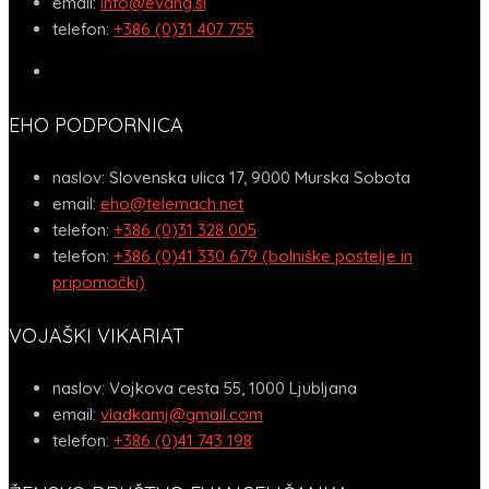
email:
info@evang.si
telefon:
+386 (0)31 407 755
EHO PODPORNICA
naslov:
Slovenska ulica 17, 9000 Murska Sobota
email:
eho@telemach.net
telefon:
+386 (0)31 328 005
telefon:
+386 (0)41 330 679 (bolniške postelje in
pripomočki)
VOJAŠKI VIKARIAT
naslov:
Vojkova cesta 55, 1000 Ljubljana
email:
vladkamj@gmail.com
telefon:
+386 (0)41 743 198