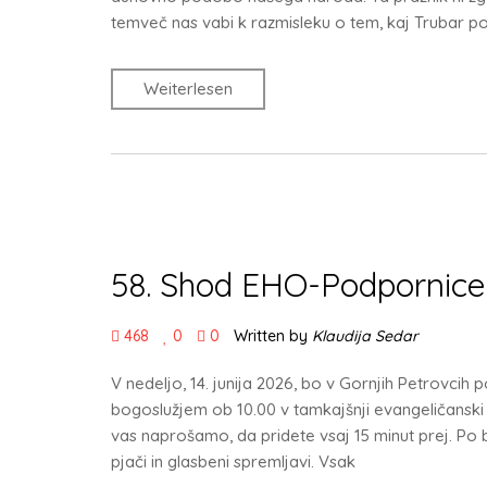
temveč nas vabi k razmisleku o tem, kaj Trubar p
Weiterlesen
58. Shod EHO-Podpornice
468
0
0
Written by
Klaudija Sedar
V nedeljo, 14. junija 2026, bo v Gornjih Petrovcih 
bogoslužjem ob 10.00 v tamkajšnji evangeličanski 
vas naprošamo, da pridete vsaj 15 minut prej. Po
pjači in glasbeni spremljavi. Vsak