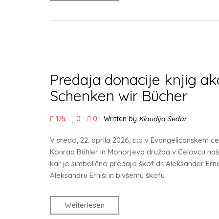
Predaja donacije knjig ak
Schenken wir Bücher
175
0
0
Written by
Klaudija Sedar
V sredo, 22. aprila 2026, sta v Evangeličanskem cen
Konrad Bühler in Mohorjeva družba v Celovcu naši 
kar je simbolično predajo škof dr. Aleksander Erniš
Aleksandru Erniši in bivšemu škofu
Weiterlesen