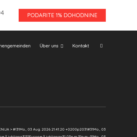
04
PODARITE 1% DOHODNINE
chengemeinden
Über uns
Kontakt
ENIJA
>
#!31Mo., 03 Aug. 2026 21:41:20 +0200p2031#31Mo., 03
pe/Ljubljana3131Europe/Ljubljanax31 03p.m.31p.m.-31Mo., 03