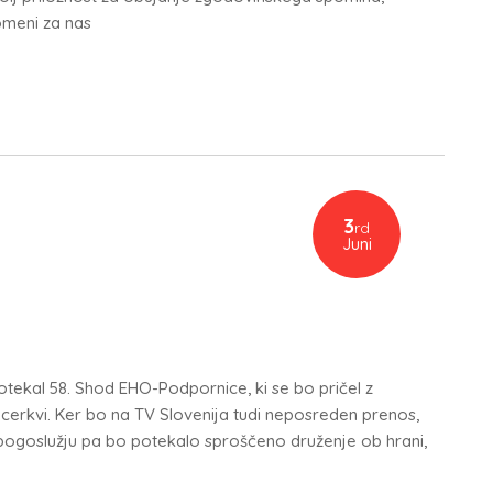
omeni za nas
3
rd
Juni
potekal 58. Shod EHO-Podpornice, ki se bo pričel z
cerkvi. Ker bo na TV Slovenija tudi neposreden prenos,
 bogoslužju pa bo potekalo sproščeno druženje ob hrani,