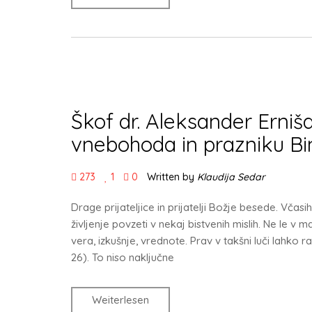
Škof dr. Aleksander Erni
vnebohoda in prazniku Bi
273
1
0
Written by
Klaudija Sedar
Drage prijateljice in prijatelji Božje besede. Včasih
življenje povzeti v nekaj bistvenih mislih. Ne le v
vera, izkušnje, vrednote. Prav v takšni luči lahk
26). To niso naključne
Weiterlesen