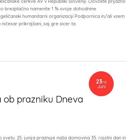
geličanske cerkve AV v Republiki Sloveniji. Dovolite prijazno
ko brezplačno namenite 1 % svoje dohodnine
ngeličanski humanitarni organizaciji Podpornica in/ali vsem
česar prikrajšani, saj gre sicer ta
23
rd
Juni
ša ob prazniku Dneva
 svetu. 25. junija praznuje naša domovina 35. rojstni dan in