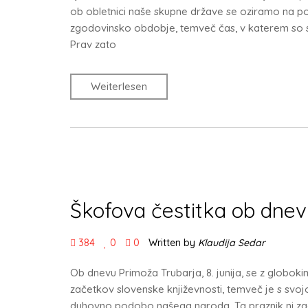
ob obletnici naše skupne države se oziramo na pot, 
zgodovinsko obdobje, temveč čas, v katerem so se
Prav zato
Weiterlesen
Škofova čestitka ob dnev
384
0
0
Written by
Klaudija Sedar
Ob dnevu Primoža Trubarja, 8. junija, se z globo
začetkov slovenske književnosti, temveč je s svoj
duhovno podobo našega naroda. Ta praznik ni zgo