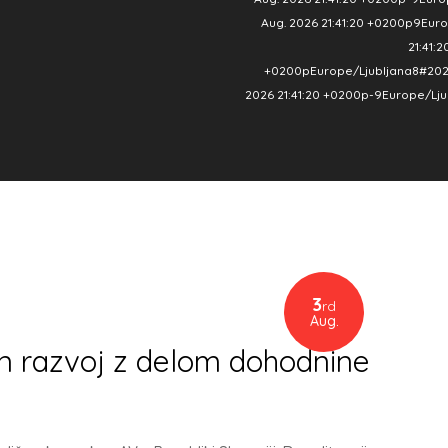
Aug. 2026 21:41:20 +0200p9Euro
21:41:
+0200pEurope/Ljubljana8#2026#
2026 21:41:20 +0200p-9Europe/Ljub
3
rd
Aug.
in razvoj z delom dohodnine