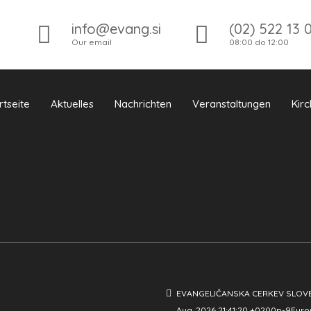
info@evang.si
(02) 522 13 
Our email
08:00 do 12:00
rtseite
Aktuelles
Nachrichten
Veranstaltungen
Kir
EVANGELIČANSKA CERKEV SLOV
Aug. 2026 21:41:20 +0200p-9Euro