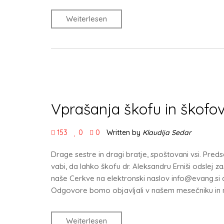
Weiterlesen
Vprašanja škofu in škofo
153
0
0
Written by
Klaudija Sedar
Drage sestre in dragi bratje, spoštovani vsi. Pred
vabi, da lahko škofu dr. Aleksandru Erniši odslej z
naše Cerkve na elektronski naslov info@evang.si a
Odgovore bomo objavljali v našem mesečniku in na
Weiterlesen