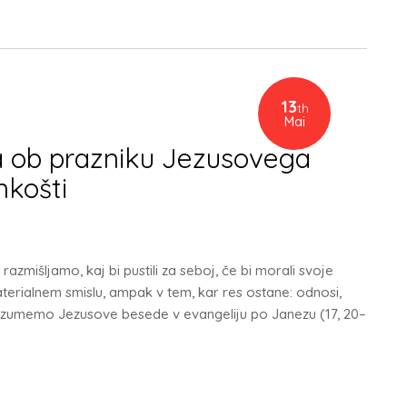
13
th
Mai
ša ob prazniku Jezusovega
nkošti
 razmišljamo, kaj bi pustili za seboj, če bi morali svoje
 materialnem smislu, ampak v tem, kar res ostane: odnosi,
o razumemo Jezusove besede v evangeliju po Janezu (17, 20–