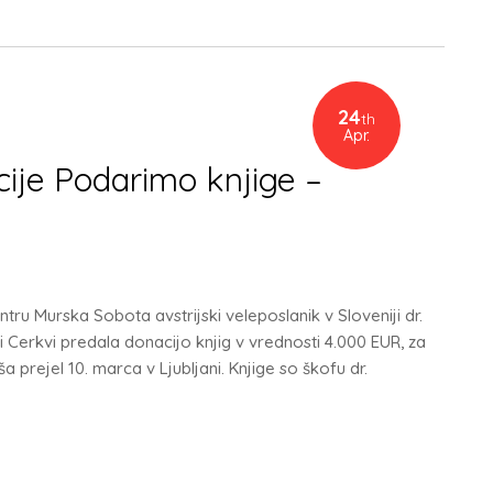
24
th
Apr.
cije Podarimo knjige –
tru Murska Sobota avstrijski veleposlanik v Sloveniji dr.
Cerkvi predala donacijo knjig v vrednosti 4.000 EUR, za
a prejel 10. marca v Ljubljani. Knjige so škofu dr.