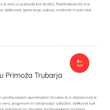
ki smo jo prehodili kot družba. Petintrideset let ni le
 oblikovale generacije, odnosi, vrednote in tudi rane.
8
th
Juni
u Primoža Trubarja
kim spoštovanjem spominjamo človeka, ki ni zaznamoval le
o vero, pogumom in vztrajnostjo odločilno oblikoval tudi
lj priložnost za obujanje zgodovinskega spomina,