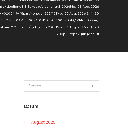
pe/Ljubljana3131Europe/Ljubljanax312026Mo., 03 Aug. 2026
20 +0200419418p.m.Montag=232#!31Mo., 03 Aug. 2026 21:41:20
!31Mo., 03 Aug. 2026 21:41:20 +0200p2031#/31Mo., 03 Aug.
ljana3131Europe/Ljubljanax31#!31Mo., 03 Aug. 2026 21:41:20
+0200pEurope/Ljubljana8#
Datum
August 2026