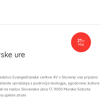
21
st
Mai
vske ure
sedstvo Evangeličanske cerkve AV v Sloveniji vas prijazno
astavite vprašanja s področja teologije, zgodovine, kulture
li na naslov Slovenska ulica 17, 9000 Murska Sobota.
 spletni strani