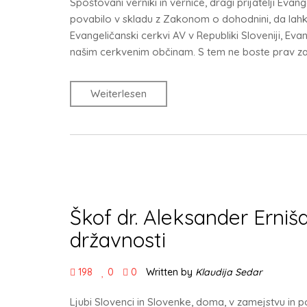
Spoštovani verniki in vernice, dragi prijatelji Evan
povabilo v skladu z Zakonom o dohodnini, da lah
Evangeličanski cerkvi AV v Republiki Sloveniji, Eva
našim cerkvenim občinam. S tem ne boste prav za ni
Weiterlesen
Škof dr. Aleksander Erni
državnosti
198
0
0
Written by
Klaudija Sedar
Ljubi Slovenci in Slovenke, doma, v zamejstvu in po