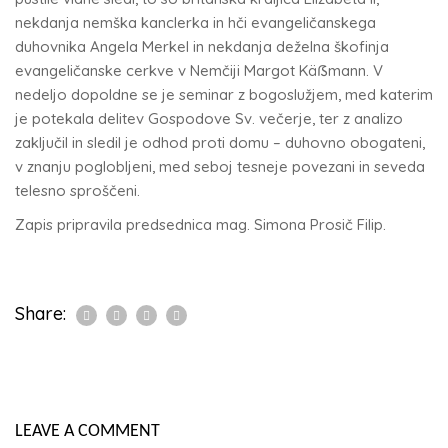
nekdanja nemška kanclerka in hči evangeličanskega
duhovnika Angela Merkel in nekdanja deželna škofinja
evangeličanske cerkve v Nemčiji Margot Käẞmann. V
nedeljo dopoldne se je seminar z bogoslužjem, med katerim
je potekala delitev Gospodove Sv. večerje, ter z analizo
zaključil in sledil je odhod proti domu – duhovno obogateni,
v znanju poglobljeni, med seboj tesneje povezani in seveda
telesno sproščeni.
Zapis pripravila predsednica mag. Simona Prosič Filip.
Share:
LEAVE A COMMENT