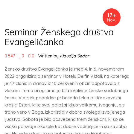
17
th
Nov.
Seminar Ženskega društva
Evangeličanka
547
0
0
Written by
Klaudija Sedar
Žensko društvo Evangeličanka je med 4. in 6. novembrom
2022 organiziralo seminar v Hotelu Delfin v Izoli, na katerega
je 47 članic in članov iz 10 cerkvenih občin odpotovalo z
vlakom. Tema programa je bila »Vplivne ženske sodobnega
časa«. V petek popoldne je beseda tekla o starozavezni
kraljici Esteri, ki je svoj položaj kljub velikemu tveganju, a s
trdno vero v Boga, izkoristila v dobro svojega izvoljenega
ljudstva. Sobota je bila posvečena trem ženskam, ki so se
vsaka po svoje izkazale kot dobre voditeljice in so za sabo
pustile vidne sledi, to so britanska kraljica Elizabeta II,