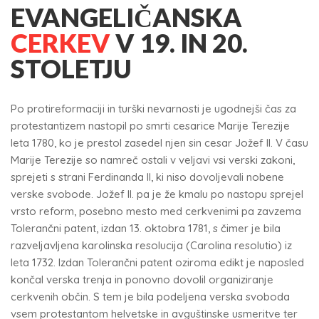
EVANGELIČANSKA
CERKEV
V 19. IN 20.
STOLETJU
Po protireformaciji in turški nevarnosti je ugodnejši čas za
protestantizem nastopil po smrti cesarice Marije Terezije
leta 1780, ko je prestol zasedel njen sin cesar Jožef II. V času
Marije Terezije so namreč ostali v veljavi vsi verski zakoni,
sprejeti s strani Ferdinanda II, ki niso dovoljevali nobene
verske svobode. Jožef II. pa je že kmalu po nastopu sprejel
vrsto reform, posebno mesto med cerkvenimi pa zavzema
Tolerančni patent, izdan 13. oktobra 1781, s čimer je bila
razveljavljena karolinska resolucija (Carolina resolutio) iz
leta 1732. Izdan Tolerančni patent oziroma edikt je naposled
končal verska trenja in ponovno dovolil organiziranje
cerkvenih občin. S tem je bila podeljena verska svoboda
vsem protestantom helvetske in avguštinske usmeritve ter