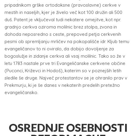
pripadnikom grške ortodoksne (pravoslavne) cerkve v
mestih in naseljih, kjer je živelo več kot 100 družin ali 500
duš. Patent je vključeval tudi nekatere omejitve, kot npr.
gradnjo cerkva oziroma molilnic brez stolpa, zvona in
dohoda neposredno s ceste, prepoved petja cerkvenih
pesmi ob spremljanju mrličev na pokopališče idr. Kljub temu
evangeličanov to ni oviralo, da dobijo dovoljenje za
bogoslužje in zidanje cerkva ali vsaj molilnic. Tako so že v
letu 1783 nastale prve tri Evangeličanske cerkvene občine
(Puconci, Križevci in Hodoš), katerim so v poznejših letih
sledile še druge. Največ protestantov se je ohranilo prav v
Prekmurju, ki je še danes v nekaterih predelih pretežno
evangeličansko.
OSREDNJE OSEBNOSTI