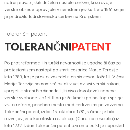
notranjeavstrijskih deželah nastale cerkve, ki so svoje
verske obrede opravljale v nemškem jeziku. Leta 1561 se jim
je pridružila tudi slovenska cerkev na Kranjskem.
Tolerančni patent
TOLERANČNI
PATENT
Po protireformaciji in turški nevarnosti je ugodnejši čas za
protestantizem nastopil po smrti cesarice Marije Terezije
leta 1780, ko je prestol zasedel njen sin cesar Jožef II. V času
Marije Terezije so namreč ostali v veljavi vsi verski zakoni,
sprejeti s strani Ferdinanda II, ki niso dovoljevali nobene
verske svobode. Jožef II. pa je že kmalu po nastopu sprejel
vrsto reform, posebno mesto med cerkvenimi pa zavzema
Tolerančni patent, izdan 13. oktobra 1781, s čimer je bila
razveljavljena karolinska resolucija (Carolina resolutio) iz
leta 1732. Izdan Tolerančni patent oziroma edikt je naposled