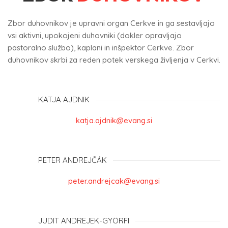
Zbor duhovnikov je upravni organ Cerkve in ga sestavljajo
vsi aktivni, upokojeni duhovniki (dokler opravljajo
pastoralno službo), kaplani in inšpektor Cerkve. Zbor
duhovnikov skrbi za reden potek verskega življenja v Cerkvi.
KATJA AJDNIK
katja.ajdnik@evang.si
PETER ANDREJČÁK
peter.andrejcak@evang.si
JUDIT ANDREJEK-GYÖRFI