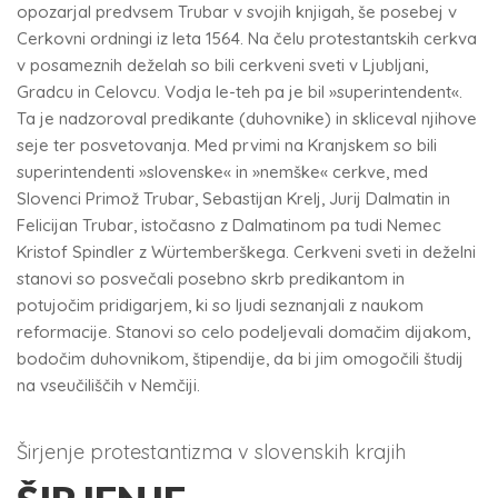
opozarjal predvsem Trubar v svojih knjigah, še posebej v
Cerkovni ordningi iz leta 1564. Na čelu protestantskih cerkva
v posameznih deželah so bili cerkveni sveti v Ljubljani,
Gradcu in Celovcu. Vodja le-teh pa je bil »superintendent«.
Ta je nadzoroval predikante (duhovnike) in skliceval njihove
seje ter posvetovanja. Med prvimi na Kranjskem so bili
superintendenti »slovenske« in »nemške« cerkve, med
Slovenci Primož Trubar, Sebastijan Krelj, Jurij Dalmatin in
Felicijan Trubar, istočasno z Dalmatinom pa tudi Nemec
Kristof Spindler z Würtemberškega. Cerkveni sveti in deželni
stanovi so posvečali posebno skrb predikantom in
potujočim pridigarjem, ki so ljudi seznanjali z naukom
reformacije. Stanovi so celo podeljevali domačim dijakom,
bodočim duhovnikom, štipendije, da bi jim omogočili študij
na vseučiliščih v Nemčiji.
Širjenje protestantizma v slovenskih krajih