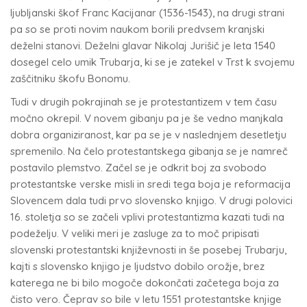
ljubljanski škof Franc Kacijanar (1536-1543), na drugi strani
pa so se proti novim naukom borili predvsem kranjski
deželni stanovi. Deželni glavar Nikolaj Jurišič je leta 1540
dosegel celo umik Trubarja, ki se je zatekel v Trst k svojemu
zaščitniku škofu Bonomu.
Tudi v drugih pokrajinah se je protestantizem v tem času
močno okrepil. V novem gibanju pa je še vedno manjkala
dobra organiziranost, kar pa se je v naslednjem desetletju
spremenilo. Na čelo protestantskega gibanja se je namreč
postavilo plemstvo. Začel se je odkrit boj za svobodo
protestantske verske misli in sredi tega boja je reformacija
Slovencem dala tudi prvo slovensko knjigo. V drugi polovici
16. stoletja so se začeli vplivi protestantizma kazati tudi na
podeželju. V veliki meri je zasluge za to moč pripisati
slovenski protestantski književnosti in še posebej Trubarju,
kajti s slovensko knjigo je ljudstvo dobilo orožje, brez
katerega ne bi bilo mogoče dokončati začetega boja za
čisto vero. Čeprav so bile v letu 1551 protestantske knjige