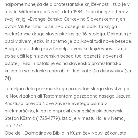
najpomembnejša dela protestantske književnosti. Izšlo je v
mestu Wittenberg v Nemčiji leta 1584. Podrobneje o tem v
svoji knjigi »Evangeličanska Cerkev na Slovenskem« njen
avtor Vili Kerčmar piše: »Po obsegu in obliki ta knjiga
prekaša vse druge slovenske knjige 16. stoletja. Dalmatin je
pisal v živem jeziku in spretno je oblikoval tudi nove besede.
Biblija je postala pravi temelj slovenske književnosti. Iz nje
so se učili lepih slovenskih besed tudi poznejši slovenski
pisatelji. Bila in ostala je edina slovenska protestantska
knjiga, ki so jo lahko uporabljali tudi katoliški duhovniki.« (str.
74)
Temeljno delo prekmurskega protestantskega slovstva pa
je Nouvi zákon ali Testamentom goszpodna nasega Jezusa
Krisztusa, prevod Nove zaveze Svetega pisma v
prekmurščino, ki ga je pripravil evangeličanski duhovnik
Štefan Küzmič (1723-1779). Izšlo je v mestu Halle v Nemčiji
leta 1771.
Obe deli, Dalmatinova Biblia in Küzmičev Nouvi zákon, sta