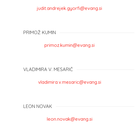
judit.andrejek.gyorfi@evang.si
PRIMOŽ KUMIN
primoz.kumin@evang.si
VLADIMIRA V. MESARIČ
vladimira.v.mesaric@evang.si
LEON NOVAK
leon.novak@evang.si