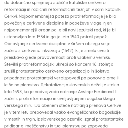
da dokončno sprejmejo stališče katoliške cerkve o
reformaciji in različnih reformističnih težnjah v sami katoliški
Cerkvi. Najpomembnejša poteza protireformacije je bilo
povečanje cerkvene discipline in papeževe vloge, njen
najpomembnejši organ pa je bil novi jezuitski red, ki je bil
ustanovljen leta 1534 in ga je leta 1540 potrdil papež.
Obnavljanje cerkvene discipline v širšem obsegu se je
začelo s cerkveno inkvizicijo (1542), ki je smela uvesti
preiskavo glede pravovernosti proti vsakemu verniku.
Številni protireformacijski ukrepi so koncem 16. stoletja
zrušili protestantsko cerkveno organizacijo in šolstvo,
pripadnost protestantski veroizpovedi pa ponovno omejili
le še na plemstvo. Rekatolizacija slovenskih dežel je stekla
leta 1598, ko je nadvojvoda notranje Avstrije Ferdinand II.
začel s protireformacijo in uveljavljanjem augsburškega
verskega miru. Da obenem steče notranja prenova Cerkve,
je v tem letu prepovedal vsako evangeličansko bogoslužje
v mestih in trgih, iz slovenskega ozemlja izgnal protestantske
pridigarje, meščanstvu in tudi plemstvu pa zapovedal