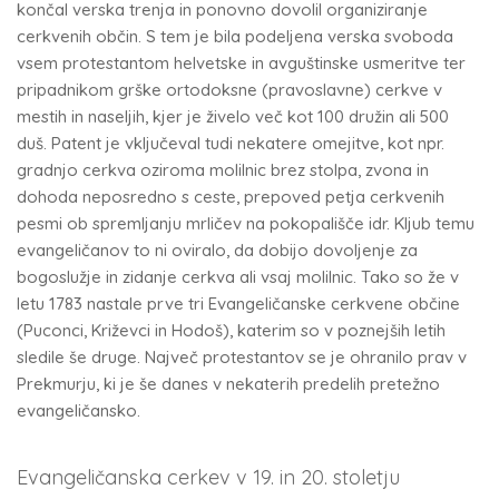
končal verska trenja in ponovno dovolil organiziranje
cerkvenih občin. S tem je bila podeljena verska svoboda
vsem protestantom helvetske in avguštinske usmeritve ter
pripadnikom grške ortodoksne (pravoslavne) cerkve v
mestih in naseljih, kjer je živelo več kot 100 družin ali 500
duš. Patent je vključeval tudi nekatere omejitve, kot npr.
gradnjo cerkva oziroma molilnic brez stolpa, zvona in
dohoda neposredno s ceste, prepoved petja cerkvenih
pesmi ob spremljanju mrličev na pokopališče idr. Kljub temu
evangeličanov to ni oviralo, da dobijo dovoljenje za
bogoslužje in zidanje cerkva ali vsaj molilnic. Tako so že v
letu 1783 nastale prve tri Evangeličanske cerkvene občine
(Puconci, Križevci in Hodoš), katerim so v poznejših letih
sledile še druge. Največ protestantov se je ohranilo prav v
Prekmurju, ki je še danes v nekaterih predelih pretežno
evangeličansko.
Evangeličanska cerkev v 19. in 20. stoletju