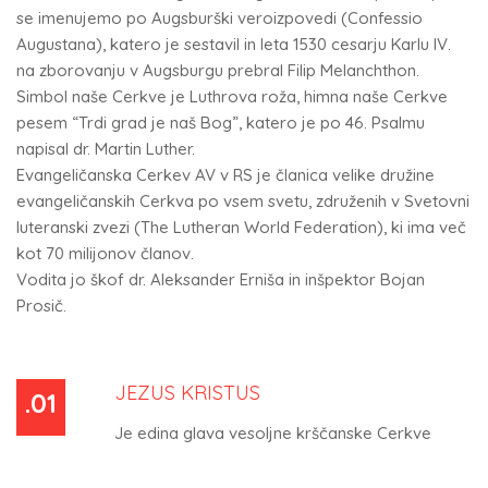
se imenujemo po Augsburški veroizpovedi (Confessio
Augustana), katero je sestavil in leta 1530 cesarju Karlu IV.
na zborovanju v Augsburgu prebral Filip Melanchthon.
Simbol naše Cerkve je Luthrova roža, himna naše Cerkve
pesem “Trdi grad je naš Bog”, katero je po 46. Psalmu
napisal dr. Martin Luther.
Evangeličanska Cerkev AV v RS je članica velike družine
evangeličanskih Cerkva po vsem svetu, združenih v Svetovni
luteranski zvezi (The Lutheran World Federation), ki ima več
kot 70 milijonov članov.
Vodita jo škof dr. Aleksander Erniša in inšpektor Bojan
Prosič.
JEZUS KRISTUS
.01
Je edina glava vesoljne krščanske Cerkve