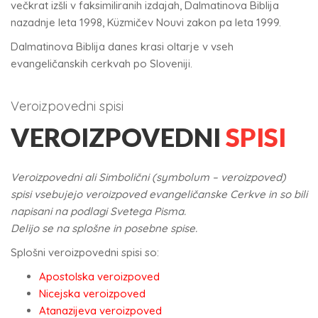
večkrat izšli v faksimiliranih izdajah, Dalmatinova Biblija
nazadnje leta 1998, Küzmičev Nouvi zakon pa leta 1999.
Dalmatinova Biblija danes krasi oltarje v vseh
evangeličanskih cerkvah po Sloveniji.
Veroizpovedni spisi
VEROIZPOVEDNI
SPISI
Veroizpovedni ali Simbolični (symbolum – veroizpoved)
spisi vsebujejo veroizpoved evangeličanske Cerkve in so bili
napisani na podlagi Svetega Pisma.
Delijo se na splošne in posebne spise.
Splošni veroizpovedni spisi so:
Apostolska veroizpoved
Nicejska veroizpoved
Atanazijeva veroizpoved