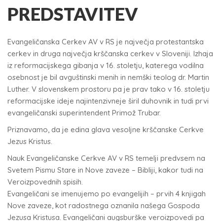
PREDSTAVITEV
Evangeličanska Cerkev AV v RS je največja protestantska
cerkev in druga največja krščanska cerkev v Sloveniji. Izhaja
iz reformacijskega gibanja v 16. stoletju, katerega vodilna
osebnost je bil avguštinski menih in nemški teolog dr. Martin
Luther. V slovenskem prostoru pa je prav tako v 16. stoletju
reformacijske ideje najintenzivneje širil duhovnik in tudi prvi
evangeličanski superintendent Primož Trubar.
Priznavamo, da je edina glava vesoljne krščanske Cerkve
Jezus Kristus.
Nauk Evangeličanske Cerkve AV v RS temelji predvsem na
Svetem Pismu Stare in Nove zaveze – Bibliji, kakor tudi na
Veroizpovednih spisih.
Evangeličani se imenujemo po evangelijih – prvih 4 knjigah
Nove zaveze, kot radostnega oznanila našega Gospoda
Jezusa Kristusa. Evangeličani augsburške veroizpovedi pa