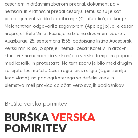
cesarjem in državnim zborom prebral, dokument pa v
nemščini in v latinščini predal cesarju. Temu spisu je kot
protiargument sledilo Izpodbijanje (Confutatio), na kar je
Melanchthon odgovoril z zagovorom (Apologijo), a je cesar
ni sprejel. Šele 25 let kasneje je bila na državnem zboru v
Augsburgu, 25. septembra 1555, podpisana listina Augsburški
verski mir, ki so jo sprejeli nemški cesar Karel V. in državni
stanovi z namenom, da se končajo verska trenja in spopadi
med katoliki in protestanti. Na tem zboru je bilo med drugim
sprejeto tudi načelo Cuius regio, eius religio (čigar zemlja,
tega vlada), na podlagi katerega so deželni knezi in
plemstvo imeli pravico določati vero svojih podložnikov.
Bruška verska pomiritev
BURŠKA
VERSKA
POMIRITEV