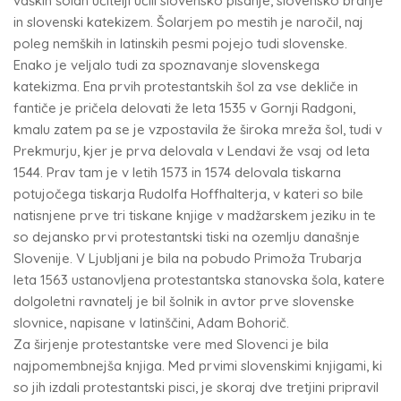
vaških šolah učitelji učili slovensko pisanje, slovensko branje
in slovenski katekizem. Šolarjem po mestih je naročil, naj
poleg nemških in latinskih pesmi pojejo tudi slovenske.
Enako je veljalo tudi za spoznavanje slovenskega
katekizma. Ena prvih protestantskih šol za vse dekliče in
fantiče je pričela delovati že leta 1535 v Gornji Radgoni,
kmalu zatem pa se je vzpostavila že široka mreža šol, tudi v
Prekmurju, kjer je prva delovala v Lendavi že vsaj od leta
1544. Prav tam je v letih 1573 in 1574 delovala tiskarna
potujočega tiskarja Rudolfa Hoffhalterja, v kateri so bile
natisnjene prve tri tiskane knjige v madžarskem jeziku in te
so dejansko prvi protestantski tiski na ozemlju današnje
Slovenije. V Ljubljani je bila na pobudo Primoža Trubarja
leta 1563 ustanovljena protestantska stanovska šola, katere
dolgoletni ravnatelj je bil šolnik in avtor prve slovenske
slovnice, napisane v latinščini, Adam Bohorič.
Za širjenje protestantske vere med Slovenci je bila
najpomembnejša knjiga. Med prvimi slovenskimi knjigami, ki
so jih izdali protestantski pisci, je skoraj dve tretjini pripravil