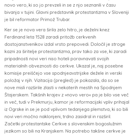
novo vero, ki so jo prevzeli in se z njo seznanili v času
bivanja v tujini. Glavni predstavnik protestantizma v Sloveniji
je bil reformator Primož Trubar.
Ker se je nova vera širila zelo hitro, je deželni knez
Ferdinand leta 1528 zaradi pritožb cerkvenih
dostojanstvenikov izdal vrsto prepovedi. Določil je stroge
kazni za širitelje protestantizma, prav tako za vse, ki zaradi
pripadnosti novi veri niso hoteli poravnavati svojih
materialnih obveznosti do cerkve. Ukazal je, naj posebne
komisije preiščejo vse spodnjeavstrijske dežele in verski
položaj v njih. Vizitacija (pregled) je pokazala, da so se
nove misli razširile zlasti v nekaterih mestih na Spodnjem
Štajerskem. Takšnih krajev z »novo vero« pa je bilo vse več
in več, tudi v Prekmurju, kamor je reformacijski vpliv prihajal
iz Ogrske in se je pod vplivom tedanjega plemstva, ki so bili
novi veri močno naklonjeni, trdno zasidral in razširil.
Začetki protestantske Cerkve s slovenskim bogoslužnim
jezikom so bili na Kranjskem. Na potrebo takšne cerkve je