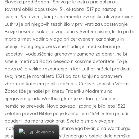
človeka pred Bogom. Sprva je le ostro pridigal proti
tovrstni obliki odpustkov, 31. oktobra 1517 pa nastopil s
svojimi 95 tezami, kar je spremenilo evropski tok zgodovine.
Luthru je pri njegovih tezah šlo v prvi vrsti za upoštevanje
Božje besede, kakor je zapisana v Svetem pismu, le-ta pa bi
morala imeti vodilno vlogo pri cerkvenem oznanjanju in
učenju. Poleg tega cerkvene tradicije, med katerimi je
izpostavil »odpuščanje grehov« v zameno za denar, ne bi
smele imeti nad Božjo besedo nikakršne avtoritete. To je
povzročilo veliko razburjenje in ker Luther ni želel preklicati
svojih tez, je moral leta 1521 po zaslišanju na državnem
zboru, na katerem je bil izobčen iz Cerkve, zapustiti Worms.
Zatočišče je našel pri knezu Frideriku Modremu na
njegovem gradu Wartburg, kjer je iz stare grščine v
nemščino prevedel Novo zavezo. Izdana je bila leta 1522,
celoten prevod Biblije pa je končal leta 1534. S tem je tudi
poudaril, da mora vsak brati Sveto pismo v svojem
maternem jeziku. V času Luthrovega bivanja na Wartburgu
Slovenian
se je reformacija širila z Wittenberga v ostale dele nemške