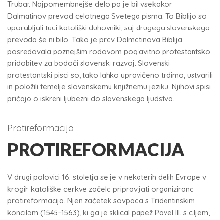
Trubar. Najpomembnejše delo pa je bil vsekakor
Dalmatinov prevod celotnega Svetega pisma. To Biblijo so
uporabljali tudi katoliški duhovniki, saj drugega slovenskega
prevoda še ni bilo. Tako je prav Dalmatinova Biblija
posredovala poznejšim rodovom poglavitno protestantsko
pridobitev za bodoči slovenski razvoj. Slovenski
protestantski pisci so, tako lahko upravičeno trdimo, ustvarili
in položili temelje slovenskemu knjižnemu jeziku. Njihovi spisi
pričajo o iskreni ljubezni do slovenskega ljudstva.
Protireformacija
PROTIREFORMACIJA
V drugi polovici 16. stoletja se je v nekaterih delih Evrope v
krogih katoliške cerkve začela pripravljati organizirana
protireformacija. Njen začetek sovpada s Tridentinskim
koncilom (1545−1563), ki ga je sklical papež Pavel III. s ciljem,