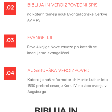
BIBLIJA IN VEROIZPOVEDNI SPISI
.02
na katerih temelji nauk Evangeličanske Cerkve
AV v RS
EVANGELIJI
.03
Prve 4 knjige Nove zaveze po katerih se
imenujemo evangeličani.
AUGSBURŠKA VEROIZPOVED
.04
Katero je naš reformator dr. Martin Luther leta
1530 prebral cesarju Karlu IV. na zborovanju v
Augsburgu.
BIBLIJA IN