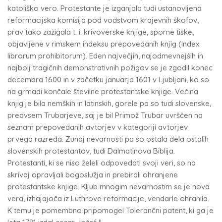
katoliško vero. Protestante je izganjala tudi ustanovljena
reformacijska komisija pod vodstvom krajevnih škofov,
prav tako zažigala t. i. krivoverske knjige, sporne tiske,
objavljene v rimskem indeksu prepovedanih knjig (Index
librorum prohibitorum). Eden največjih, najodmevnejših in
najbolj tragičnih demonstrativnih požigov se je zgodil konec
decembra 1600 in v začetku januarja 1601 v Ljubljani, ko so
na grmadi končale številne protestantske knjige. Večina
knjig je bila nemških in latinskih, gorele pa so tudi slovenske,
predvsem Trubarjeve, saj je bil Primož Trubar uvrščen na
seznam prepovedanih avtorjev v kategoriji avtorjev
prvega razreda. Zunaj nevarnosti pa so ostala dela ostalih
slovenskih protestantov, tudi Dalmatinova Biblija.
Protestanti, ki se niso želeli odpovedati svoji veri, so na
skrivaj opravljali bogoslužja in prebirali ohranjene
protestantske knjige. Kljub mnogim nevarnostim se je nova
vera, izhajajoča iz Luthrove reformacije, vendarle ohranila.
K temu je pomembno pripomogel Tolerančni patent, ki ga je