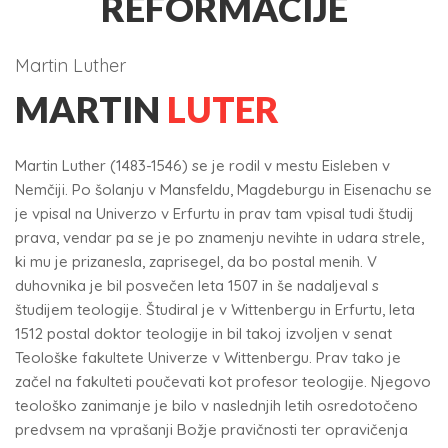
REFORMACIJE
Martin Luther
MARTIN
LUTER
Martin Luther (1483-1546) se je rodil v mestu Eisleben v
Nemčiji. Po šolanju v Mansfeldu, Magdeburgu in Eisenachu se
je vpisal na Univerzo v Erfurtu in prav tam vpisal tudi študij
prava, vendar pa se je po znamenju nevihte in udara strele,
ki mu je prizanesla, zaprisegel, da bo postal menih. V
duhovnika je bil posvečen leta 1507 in še nadaljeval s
študijem teologije. Študiral je v Wittenbergu in Erfurtu, leta
1512 postal doktor teologije in bil takoj izvoljen v senat
Teološke fakultete Univerze v Wittenbergu. Prav tako je
začel na fakulteti poučevati kot profesor teologije. Njegovo
teološko zanimanje je bilo v naslednjih letih osredotočeno
predvsem na vprašanji Božje pravičnosti ter opravičenja