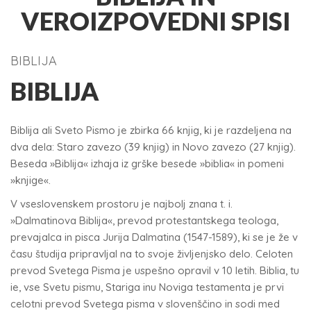
VEROIZPOVEDNI SPISI
BIBLIJA
BIBLIJA
Biblija ali Sveto Pismo je zbirka 66 knjig, ki je razdeljena na
dva dela: Staro zavezo (39 knjig) in Novo zavezo (27 knjig).
Beseda »Biblija« izhaja iz grške besede »biblia« in pomeni
»knjige«.
V vseslovenskem prostoru je najbolj znana t. i.
»Dalmatinova Biblija«, prevod protestantskega teologa,
prevajalca in pisca Jurija Dalmatina (1547-1589), ki se je že v
času študija pripravljal na to svoje življenjsko delo. Celoten
prevod Svetega Pisma je uspešno opravil v 10 letih. Biblia, tu
ie, vse Svetu pismu, Stariga inu Noviga testamenta je prvi
celotni prevod Svetega pisma v slovenščino in sodi med