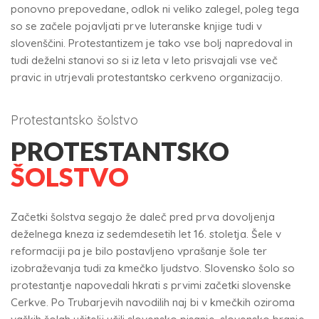
ponovno prepovedane, odlok ni veliko zalegel, poleg tega
so se začele pojavljati prve luteranske knjige tudi v
slovenščini. Protestantizem je tako vse bolj napredoval in
tudi deželni stanovi so si iz leta v leto prisvajali vse več
pravic in utrjevali protestantsko cerkveno organizacijo.
Protestantsko šolstvo
PROTESTANTSKO
ŠOLSTVO
Začetki šolstva segajo že daleč pred prva dovoljenja
deželnega kneza iz sedemdesetih let 16. stoletja. Šele v
reformaciji pa je bilo postavljeno vprašanje šole ter
izobraževanja tudi za kmečko ljudstvo. Slovensko šolo so
protestantje napovedali hkrati s prvimi začetki slovenske
Cerkve. Po Trubarjevih navodilih naj bi v kmečkih oziroma