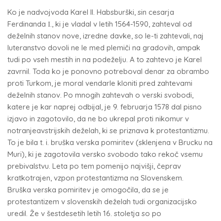
Ko je nadvojvoda Karel II. Habsburški, sin cesarja
Ferdinanda Ι., ki je vladal v letih 1564-1590, zahteval od
deželnih stanov nove, izredne davke, so le-ti zahtevali, naj
luteranstvo dovoli ne le med plemiči na gradovih, ampak
tudi po vseh mestih in na podeželju. A to zahtevo je Karel
zavrnil. Toda ko je ponovno potreboval denar za obrambo
proti Turkom, je moral vendarle kloniti pred zahtevami
deželnih stanov. Po mnogih zahtevah o verski svobodi,
katere je kar naprej odbijal, je 9. februarja 1578 dal pisno
izjavo in zagotovilo, da ne bo ukrepal proti nikomur v
notranjeavstrijskih deželah, ki se priznava k protestantizmu.
To je bila t. i. bruška verska pomiritev (sklenjena v Brucku na
Muri), ki je zagotovila versko svobodo tako rekoč vsemu
prebivalstvu. Leta po tem pomenijo najvišji, čeprav
kratkotrajen, vzpon protestantizma na Slovenskem.
Bruška verska pomiritev je omogočila, da se je
protestantizem v slovenskih deželah tudi organizacijsko
uredil. Že v šestdesetih letih 16. stoletja so po