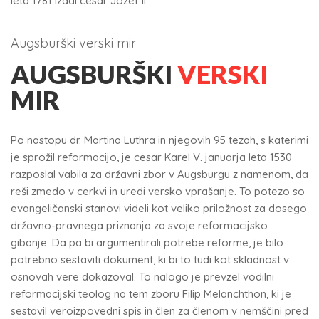
leta 1781 izdal cesar Jožef II.
Augsburški verski mir
AUGSBURŠKI
VERSKI
MIR
Po nastopu dr. Martina Luthra in njegovih 95 tezah, s katerimi
je sprožil reformacijo, je cesar Karel V. januarja leta 1530
razposlal vabila za državni zbor v Augsburgu z namenom, da
reši zmedo v cerkvi in uredi versko vprašanje. To potezo so
evangeličanski stanovi videli kot veliko priložnost za dosego
državno-pravnega priznanja za svoje reformacijsko
gibanje. Da pa bi argumentirali potrebe reforme, je bilo
potrebno sestaviti dokument, ki bi to tudi kot skladnost v
osnovah vere dokazoval. To nalogo je prevzel vodilni
reformacijski teolog na tem zboru Filip Melanchthon, ki je
sestavil veroizpovedni spis in člen za členom v nemščini pred